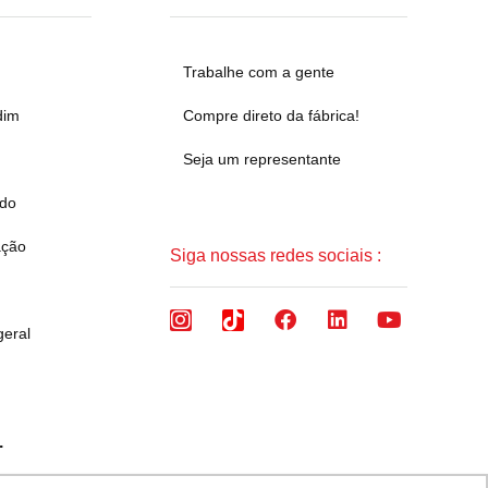
Trabalhe com a gente
dim
Compre direto da fábrica!
Seja um representante
ado
ação
Siga nossas redes sociais :
geral
.