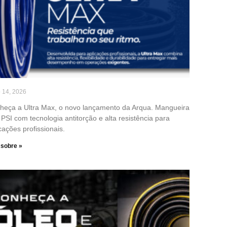
o 14, 2026
heça a Ultra Max, o novo lançamento da Arqua. Mangueira
PSI com tecnologia antitorção e alta resistência para
cações profissionais.
 sobre »