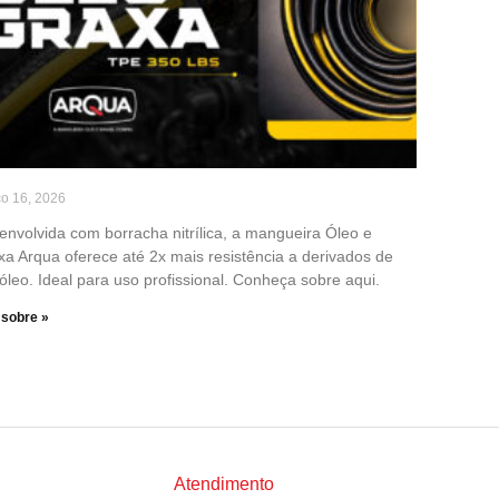
o 16, 2026
envolvida com borracha nitrílica, a mangueira Óleo e
xa Arqua oferece até 2x mais resistência a derivados de
óleo. Ideal para uso profissional. Conheça sobre aqui.
 sobre »
Atendimento