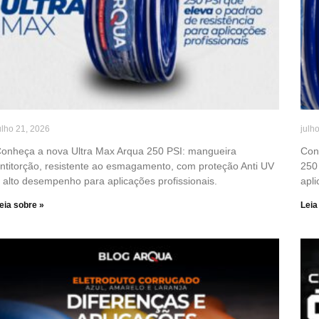
ulho 21, 2026
julh
onheça a nova Ultra Max Arqua 250 PSI: mangueira
Con
ntitorção, resistente ao esmagamento, com proteção Anti UV
250 
 alto desempenho para aplicações profissionais.
apli
eia sobre »
Leia