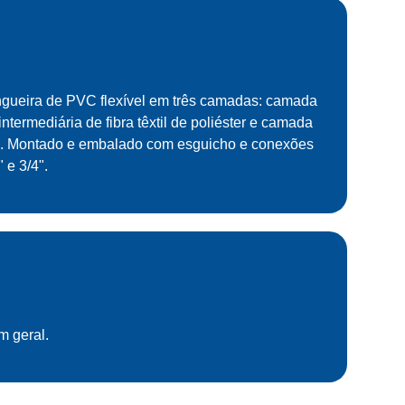
ngueira de PVC flexível em três camadas: camada
termediária de fibra têxtil de poliéster e camada
do. Montado e embalado com esguicho e conexões
 e 3/4".
m geral.