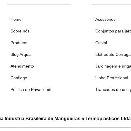
Home
Acessórios
Sobre nós
Conjuntos para jar
Produtos
Cristal
Blog Arqua
Eletroduto Corrug
Atendimento
Jardinagem e irrig
Catálogo
Linha Profissional
Política de Privacidade
Trançados de uso 
a Industria Brasileira de Mangueiras e Termoplasticos Ltda
CNPJ: 08.133.315/0001-19