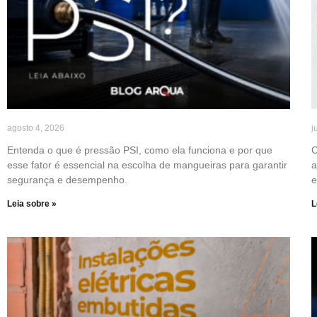
agosto 4, 2026
j
Entenda o que é pressão PSI, como ela funciona e por que
C
esse fator é essencial na escolha de mangueiras para garantir
a
segurança e desempenho.
e
Leia sobre »
L