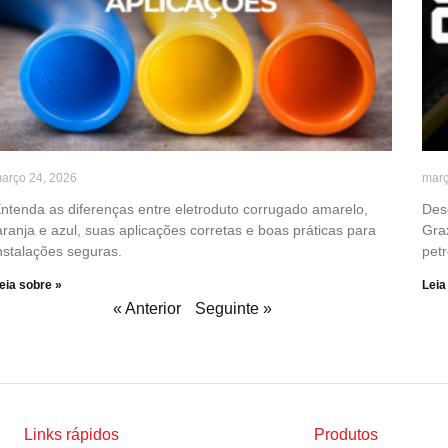
arço 24, 2026
març
ntenda as diferenças entre eletroduto corrugado amarelo,
Des
aranja e azul, suas aplicações corretas e boas práticas para
Gra
nstalações seguras.
petr
eia sobre »
Leia
« Anterior
Seguinte »
Links rápidos
Produtos