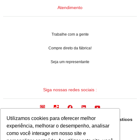
Atendimento
Trabalhe com a gente
Compre direto da fábrica!
Seja um representante
Siga nossas redes sociais :
Utilizamos cookies para oferecer melhor
Arqua Industria Brasileira de Mangueiras e Termoplasticos
experiência, melhorar o desempenho, analisar
Ltda.
como você interage em nosso site e
CNPJ: 08.133.315/0001-19