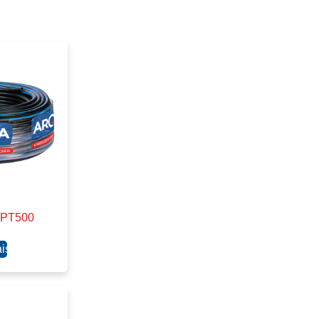
 PT500
is