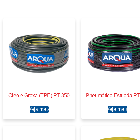
Óleo e Graxa (TPE) PT 350
Pneumática Estriada P
Ler mais
Ler mais