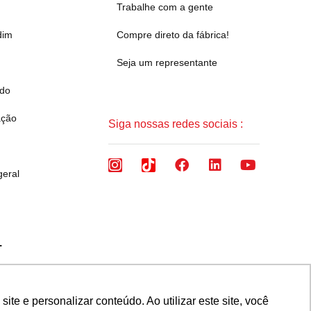
Trabalhe com a gente
dim
Compre direto da fábrica!
Seja um representante
ado
ação
Siga nossas redes sociais :
geral
.
 Brasil CEP 32657-375
e e personalizar conteúdo. Ao utilizar este site, você