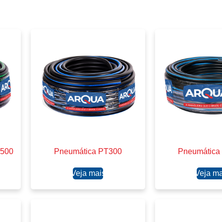
T500
Pneumática PT300
Pneumática
Ler mais
Ler ma