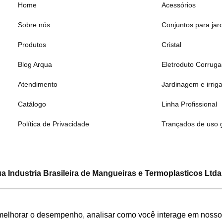
Home
Acessórios
Sobre nós
Conjuntos para jar
Produtos
Cristal
Blog Arqua
Eletroduto Corrug
Atendimento
Jardinagem e irrig
Catálogo
Linha Profissional
Política de Privacidade
Trançados de uso 
a Industria Brasileira de Mangueiras e Termoplasticos Ltda
CNPJ: 08.133.315/0001-19
a Silva, 1555 – Bairro Bandeirinhas – Betim – Minas Gerais –
melhorar o desempenho, analisar como você interage em nosso sit