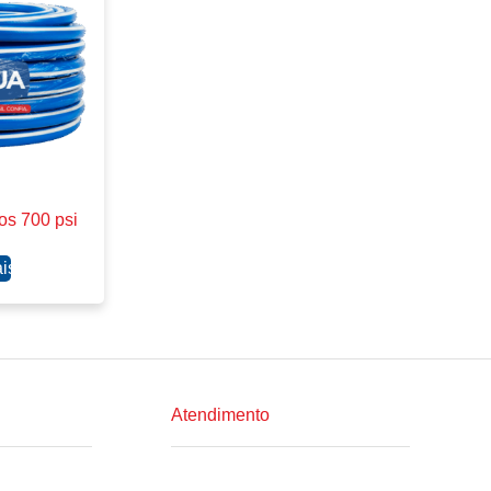
os 700 psi
is
Atendimento