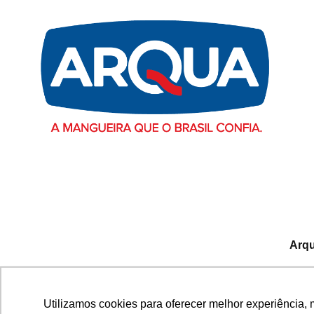
Arqu
Avenida Fausto Ribeiro d
Utilizamos cookies para oferecer melhor experiência, 