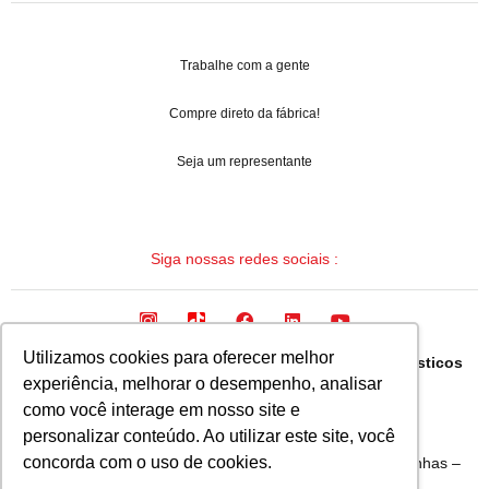
Trabalhe com a gente
Compre direto da fábrica!
Seja um representante
Siga nossas redes sociais :
Utilizamos cookies para oferecer melhor
Arqua Industria Brasileira de Mangueiras e Termoplasticos
experiência, melhorar o desempenho, analisar
Ltda.
como você interage em nosso site e
CNPJ: 08.133.315/0001-19
personalizar conteúdo. Ao utilizar este site, você
concorda com o uso de cookies.
Avenida Fausto Ribeiro da Silva, 1555 – Bairro Bandeirinhas –
Betim – Minas Gerais – Brasil CEP 32657-375