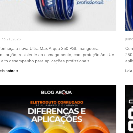
ulho 21, 2026
julh
onheça a nova Ultra Max Arqua 250 PSI: mangueira
Con
ntitorção, resistente ao esmagamento, com proteção Anti UV
250 
 alto desempenho para aplicações profissionais.
apli
eia sobre »
Leia