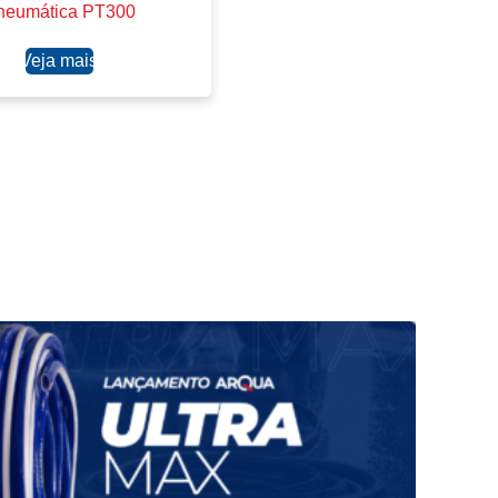
neumática PT300
Ler mais