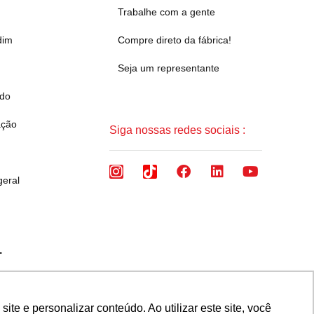
Trabalhe com a gente
dim
Compre direto da fábrica!
Seja um representante
ado
ação
Siga nossas redes sociais :
geral
.
 Brasil CEP 32657-375
e e personalizar conteúdo. Ao utilizar este site, você