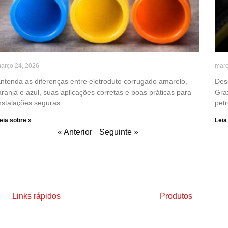
arço 24, 2026
març
ntenda as diferenças entre eletroduto corrugado amarelo,
Des
aranja e azul, suas aplicações corretas e boas práticas para
Gra
nstalações seguras.
petr
eia sobre »
Leia
« Anterior
Seguinte »
Links rápidos
Produtos