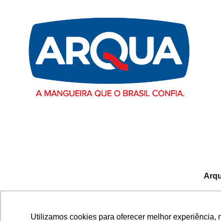
Arqu
Avenida Fausto Ribeiro d
Utilizamos cookies para oferecer melhor experiência, 