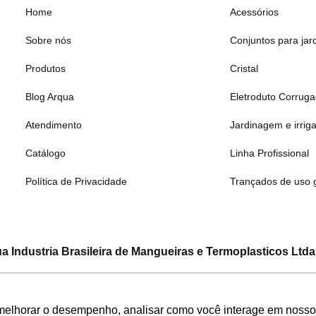
Home
Acessórios
Sobre nós
Conjuntos para jar
Produtos
Cristal
Blog Arqua
Eletroduto Corrug
Atendimento
Jardinagem e irrig
Catálogo
Linha Profissional
Política de Privacidade
Trançados de uso 
a Industria Brasileira de Mangueiras e Termoplasticos Ltda
CNPJ: 08.133.315/0001-19
a Silva, 1555 – Bairro Bandeirinhas – Betim – Minas Gerais –
melhorar o desempenho, analisar como você interage em nosso sit