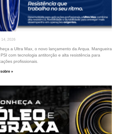
o 14, 2026
heça a Ultra Max, o novo lançamento da Arqua. Mangueira
PSI com tecnologia antitorção e alta resistência para
cações profissionais.
 sobre »