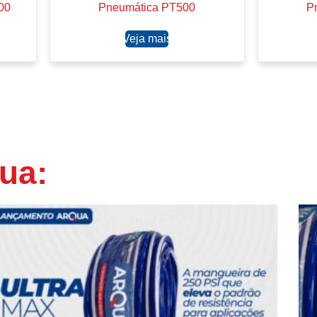
00
Pneumática PT500
P
Ler mais
ua: