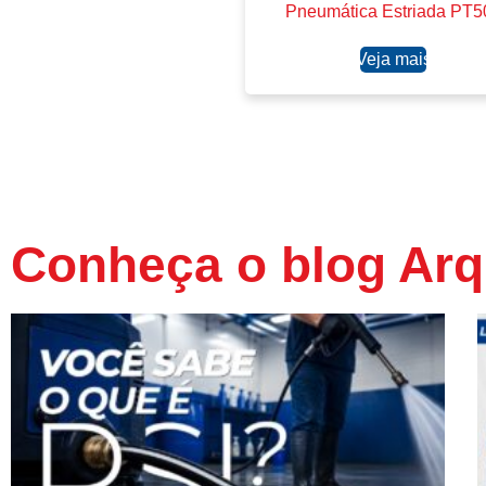
Pneumática Estriada PT5
Ler mais
Conheça o blog Arq