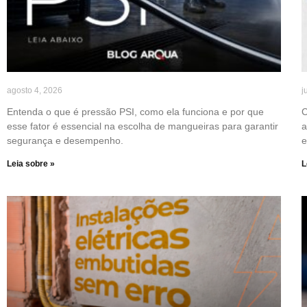
agosto 4, 2026
j
Entenda o que é pressão PSI, como ela funciona e por que
C
esse fator é essencial na escolha de mangueiras para garantir
a
segurança e desempenho.
e
Leia sobre »
L