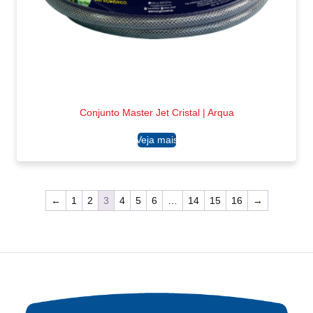
Conjunto Master Jet Cristal | Arqua
Ler mais
←
1
2
3
4
5
6
…
14
15
16
→