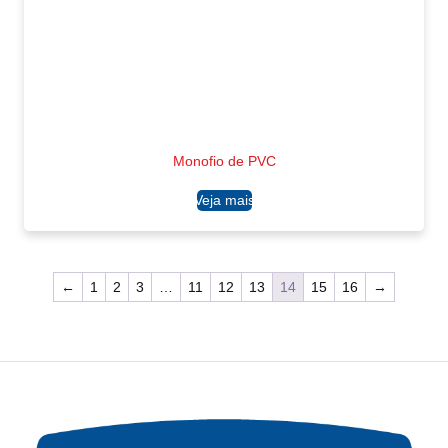
Monofio de PVC
Ler mais
←
1
2
3
…
11
12
13
14
15
16
→