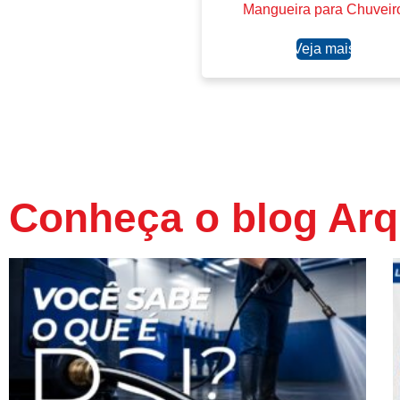
Mangueira para Chuveir
Ler mais
Conheça o blog Arq