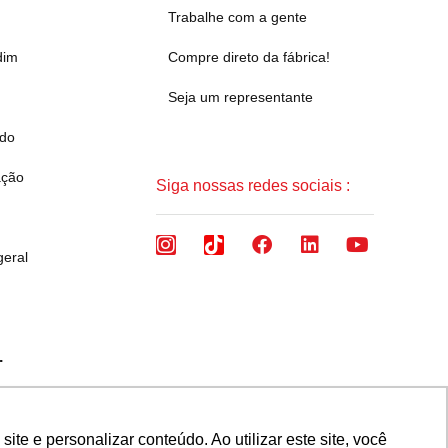
Trabalhe com a gente
dim
Compre direto da fábrica!
Seja um representante
ado
ação
Siga nossas redes sociais :
geral
.
 Brasil CEP 32657-375
e e personalizar conteúdo. Ao utilizar este site, você