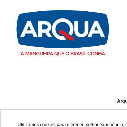
Arqu
Avenida Fausto Ribeiro d
Utilizamos cookies para oferecer melhor experiência, 