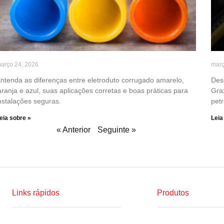
arço 24, 2026
març
ntenda as diferenças entre eletroduto corrugado amarelo,
Des
aranja e azul, suas aplicações corretas e boas práticas para
Gra
nstalações seguras.
petr
eia sobre »
Leia
« Anterior
Seguinte »
Links rápidos
Produtos