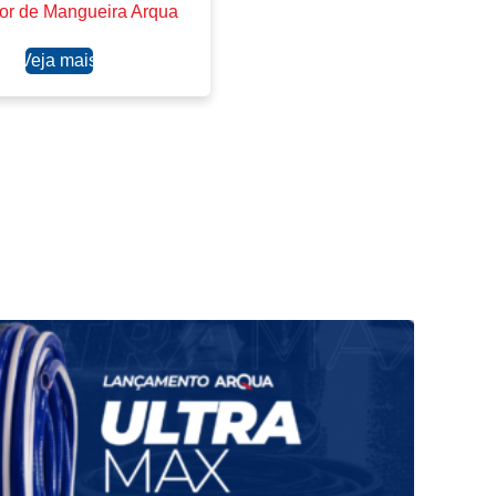
or de Mangueira Arqua
Ler mais