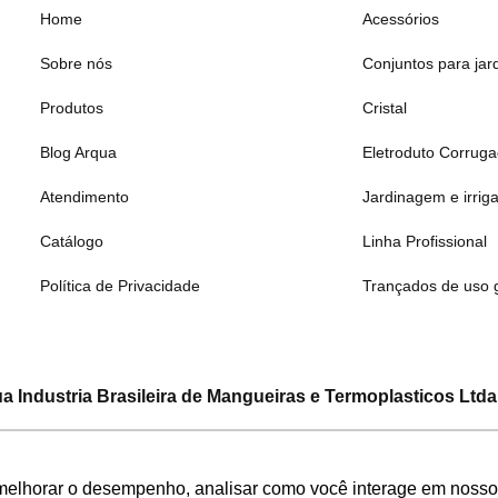
Home
Acessórios
Sobre nós
Conjuntos para jar
Produtos
Cristal
Blog Arqua
Eletroduto Corrug
Atendimento
Jardinagem e irrig
Catálogo
Linha Profissional
Política de Privacidade
Trançados de uso 
a Industria Brasileira de Mangueiras e Termoplasticos Ltda
CNPJ: 08.133.315/0001-19
a Silva, 1555 – Bairro Bandeirinhas – Betim – Minas Gerais –
melhorar o desempenho, analisar como você interage em nosso sit