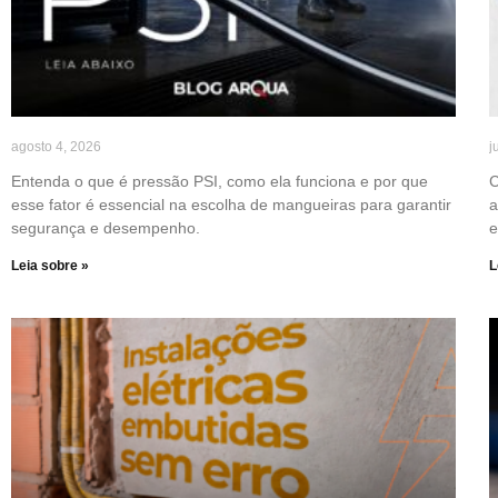
agosto 4, 2026
j
Entenda o que é pressão PSI, como ela funciona e por que
C
esse fator é essencial na escolha de mangueiras para garantir
a
segurança e desempenho.
e
Leia sobre »
L