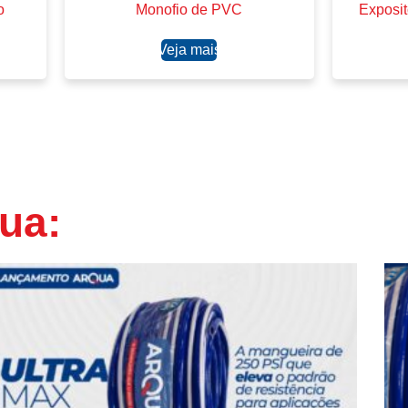
o
Monofio de PVC
Exposit
Ler mais
ua: