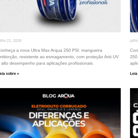
ulho 21, 2026
julh
onheça a nova Ultra Max Arqua 250 PSI: mangueira
Con
ntitorção, resistente ao esmagamento, com proteção Anti UV
250 
 alto desempenho para aplicações profissionais.
apli
eia sobre »
Leia