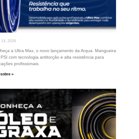
o 14, 2026
heça a Ultra Max, o novo lançamento da Arqua. Mangueira
PSI com tecnologia antitorção e alta resistência para
cações profissionais.
 sobre »