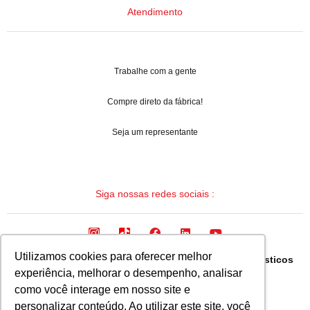
Atendimento
Trabalhe com a gente
Compre direto da fábrica!
Seja um representante
Siga nossas redes sociais :
Utilizamos cookies para oferecer melhor
Arqua Industria Brasileira de Mangueiras e Termoplasticos
experiência, melhorar o desempenho, analisar
Ltda.
como você interage em nosso site e
CNPJ: 08.133.315/0001-19
personalizar conteúdo. Ao utilizar este site, você