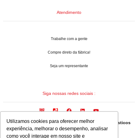
Atendimento
Trabalhe com a gente
Compre direto da fábrica!
Seja um representante
Siga nossas redes sociais :
Utilizamos cookies para oferecer melhor
Arqua Industria Brasileira de Mangueiras e Termoplasticos
experiência, melhorar o desempenho, analisar
Ltda.
como você interage em nosso site e