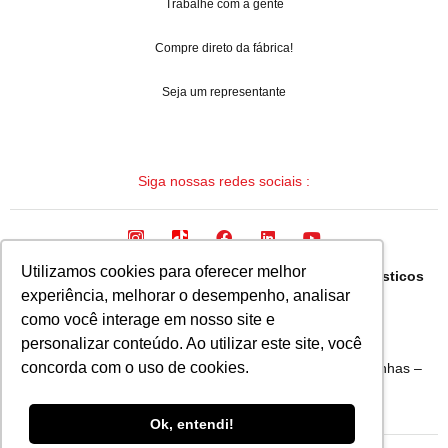
Trabalhe com a gente
Compre direto da fábrica!
Seja um representante
Siga nossas redes sociais :
Utilizamos cookies para oferecer melhor
Arqua Industria Brasileira de Mangueiras e Termoplasticos
experiência, melhorar o desempenho, analisar
Ltda.
como você interage em nosso site e
CNPJ: 08.133.315/0001-19
personalizar conteúdo. Ao utilizar este site, você
concorda com o uso de cookies.
Avenida Fausto Ribeiro da Silva, 1555 – Bairro Bandeirinhas –
Betim – Minas Gerais – Brasil CEP 32657-375
Ok, entendi!