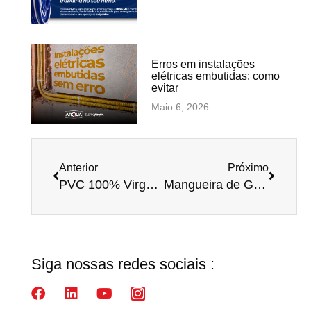
Erros em instalações
elétricas embutidas: como
evitar
Maio 6, 2026
Anterior
Próximo
PVC 100% Virgem: O que isso significa na prática e por que garante até 3x mais durabilidade às mangueiras
Mangueira de Gás GLP: o que você precisa saber para garantir segurança e qualidade
Siga nossas redes sociais :​