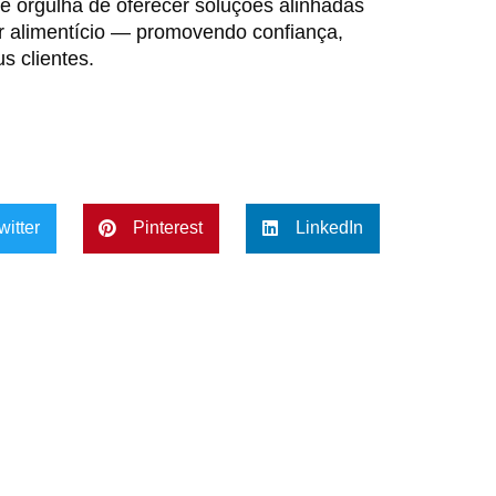
se orgulha de oferecer soluções alinhadas
tor alimentício — promovendo confiança,
s clientes.
witter
Pinterest
LinkedIn