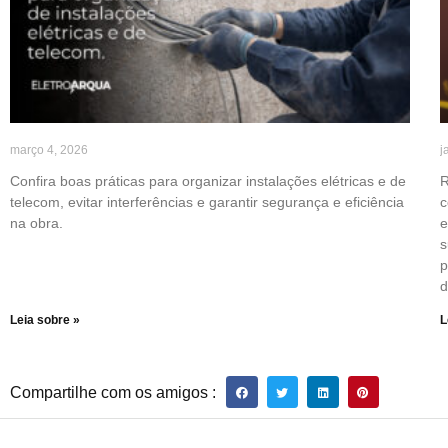
março 4, 2026
j
Confira boas práticas para organizar instalações elétricas e de
R
telecom, evitar interferências e garantir segurança e eficiência
c
na obra.
e
s
p
d
Leia sobre »
L
Compartilhe com os amigos :