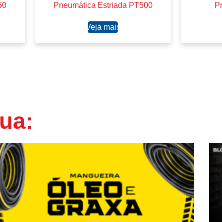
50
Pneumática Estriada PT500
P
Ler mais
ua: