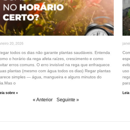
aneiro 20, 2026
jane
egar todos os dias não garante plantas saudáveis. Entenda
Com
omo o horário da rega afeta raízes, crescimento e como
espe
vitar erros comuns. O erro invisível na rega que enfraquece
evi
uas plantas (mesmo com água todos os dias) Regar plantas
uso
arece simples — água, mangueira e alguns minutos do
rega
ia.Mas o
par
eia sobre »
Leia
« Anterior
Seguinte »