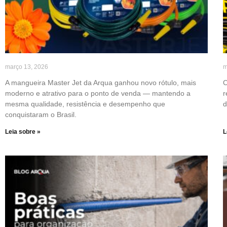
março 13, 2026
m
A mangueira Master Jet da Arqua ganhou novo rótulo, mais
C
moderno e atrativo para o ponto de venda — mantendo a
r
mesma qualidade, resistência e desempenho que
d
conquistaram o Brasil.
Leia sobre »
L