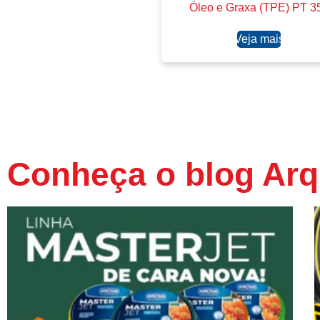
Óleo e Graxa (TPE) PT 3
Ler mais
Conheça o blog Arq