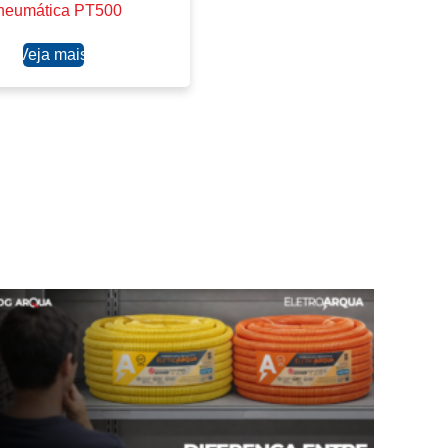
neumática PT500
Ler mais