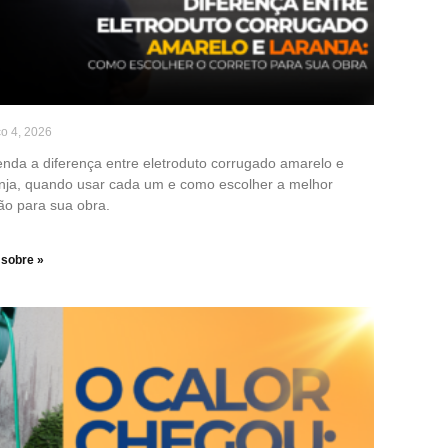
o 4, 2026
enda a diferença entre eletroduto corrugado amarelo e
anja, quando usar cada um e como escolher a melhor
ão para sua obra.
 sobre »