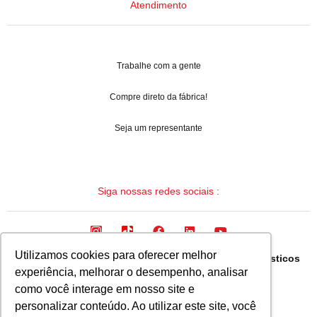
Atendimento
Trabalhe com a gente
Compre direto da fábrica!
Seja um representante
Siga nossas redes sociais :
Utilizamos cookies para oferecer melhor
Arqua Industria Brasileira de Mangueiras e Termoplasticos
experiência, melhorar o desempenho, analisar
Ltda.
como você interage em nosso site e
CNPJ: 08.133.315/0001-19
personalizar conteúdo. Ao utilizar este site, você