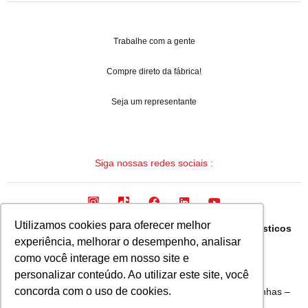
Trabalhe com a gente
Compre direto da fábrica!
Seja um representante
Siga nossas redes sociais :
Utilizamos cookies para oferecer melhor
Arqua Industria Brasileira de Mangueiras e Termoplasticos
experiência, melhorar o desempenho, analisar
Ltda.
como você interage em nosso site e
CNPJ: 08.133.315/0001-19
personalizar conteúdo. Ao utilizar este site, você
concorda com o uso de cookies.
Avenida Fausto Ribeiro da Silva, 1555 – Bairro Bandeirinhas –
Betim – Minas Gerais – Brasil CEP 32657-375