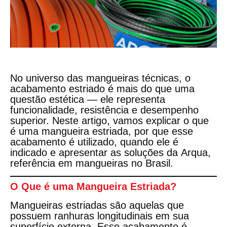
No universo das mangueiras técnicas, o
acabamento estriado é mais do que uma
questão estética — ele representa
funcionalidade, resistência e desempenho
superior. Neste artigo, vamos explicar
o que
é uma mangueira estriada
,
por que esse
acabamento é utilizado
,
quando ele é
indicado
e apresentar as soluções da
Arqua
,
referência em mangueiras no Brasil.
O Que é uma Mangueira Estriada?
Mangueiras estriadas são aquelas que
possuem
ranhuras longitudinais
em sua
superfície externa. Esse acabamento é