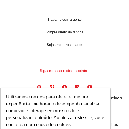
Trabalhe com a gente
Compre direto da fábrica!
Seja um representante
Siga nossas redes sociais :
Utilizamos cookies para oferecer melhor
Arqua Industria Brasileira de Mangueiras e Termoplasticos
experiência, melhorar o desempenho, analisar
Ltda.
como você interage em nosso site e
CNPJ: 08.133.315/0001-19
personalizar conteúdo. Ao utilizar este site, você
Avenida Fausto Ribeiro da Silva, 1555 – Bairro Bandeirinhas –
concorda com o uso de cookies.