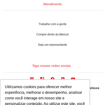
Atendimento
Trabalhe com a gente
Compre direto da fábrica!
Seja um representante
Siga nossas redes sociais :
Utilizamos cookies para oferecer melhor
Arqua Industria Brasileira de Mangueiras e Termoplasticos
experiência, melhorar o desempenho, analisar
Ltda.
como você interage em nosso site e
CNPJ: 08.133.315/0001-19
personalizar conteúdo. Ao utilizar este site, você