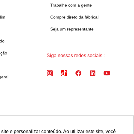
Trabalhe com a gente
dim
Compre direto da fábrica!
Seja um representante
ado
ação
Siga nossas redes sociais :
geral
.
 Brasil CEP 32657-375
e e personalizar conteúdo. Ao utilizar este site, você