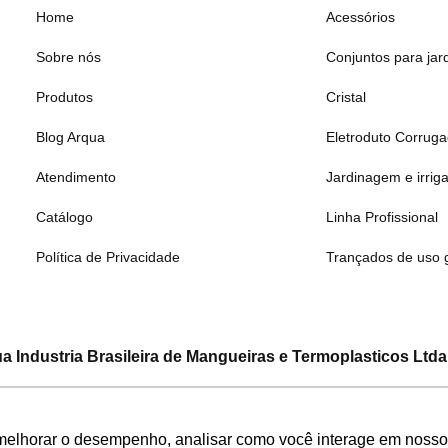
Home
Acessórios
Sobre nós
Conjuntos para jar
Produtos
Cristal
Blog Arqua
Eletroduto Corrug
Atendimento
Jardinagem e irrig
Catálogo
Linha Profissional
Política de Privacidade
Trançados de uso 
a Industria Brasileira de Mangueiras e Termoplasticos Ltda
CNPJ: 08.133.315/0001-19
a Silva, 1555 – Bairro Bandeirinhas – Betim – Minas Gerais –
melhorar o desempenho, analisar como você interage em nosso sit