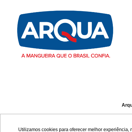
Arqu
Avenida Fausto Ribeiro d
Utilizamos cookies para oferecer melhor experiência, 