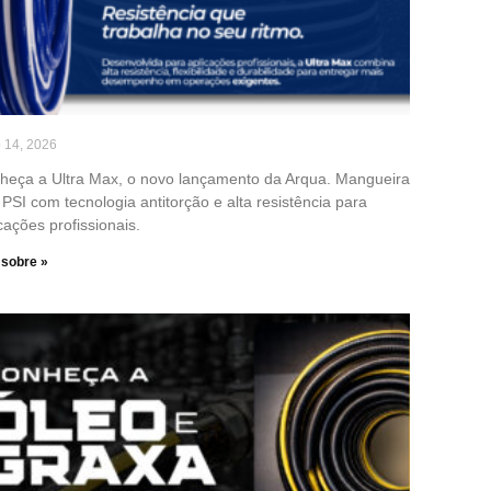
o 14, 2026
heça a Ultra Max, o novo lançamento da Arqua. Mangueira
PSI com tecnologia antitorção e alta resistência para
cações profissionais.
 sobre »