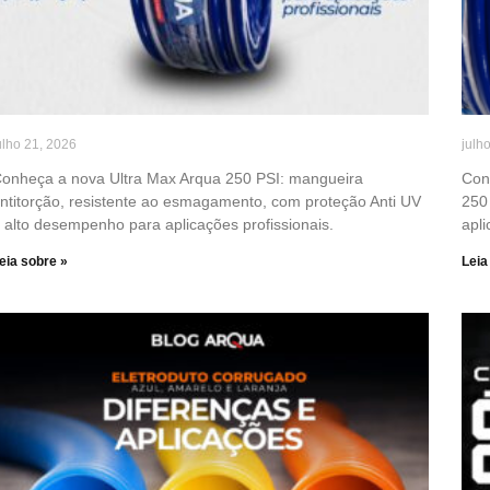
ulho 21, 2026
julh
onheça a nova Ultra Max Arqua 250 PSI: mangueira
Con
ntitorção, resistente ao esmagamento, com proteção Anti UV
250 
 alto desempenho para aplicações profissionais.
apli
eia sobre »
Leia