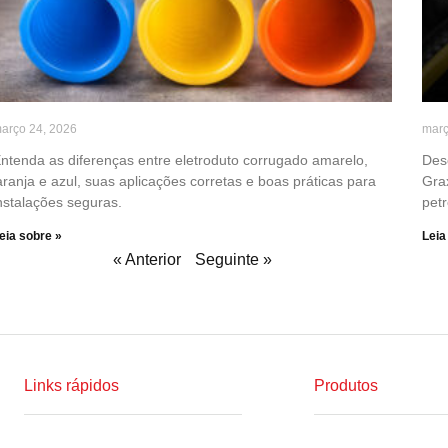
arço 24, 2026
març
ntenda as diferenças entre eletroduto corrugado amarelo,
Des
aranja e azul, suas aplicações corretas e boas práticas para
Gra
nstalações seguras.
petr
eia sobre »
Leia
« Anterior
Seguinte »
Links rápidos
Produtos