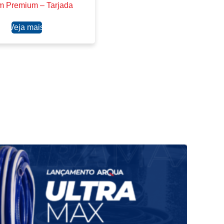
m Premium – Tarjada
Ler mais