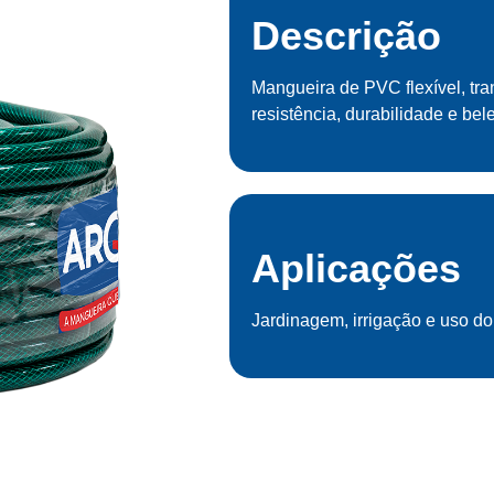
Descrição
Mangueira de PVC flexível, tran
resistência, durabilidade e bel
Aplicações
Jardinagem, irrigação e uso do