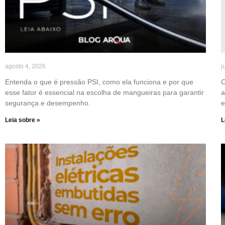
agosto 4, 2026
j
Entenda o que é pressão PSI, como ela funciona e por que
C
esse fator é essencial na escolha de mangueiras para garantir
a
segurança e desempenho.
e
Leia sobre »
L