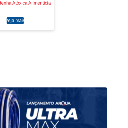
denha Atóxica Alimentícia
Ler mais