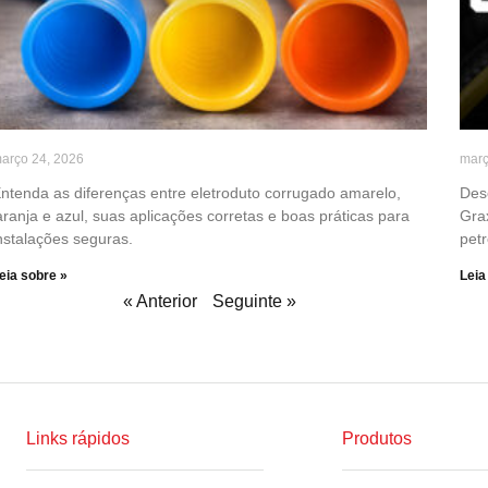
arço 24, 2026
març
ntenda as diferenças entre eletroduto corrugado amarelo,
Des
aranja e azul, suas aplicações corretas e boas práticas para
Gra
nstalações seguras.
petr
eia sobre »
Leia
« Anterior
Seguinte »
Links rápidos
Produtos