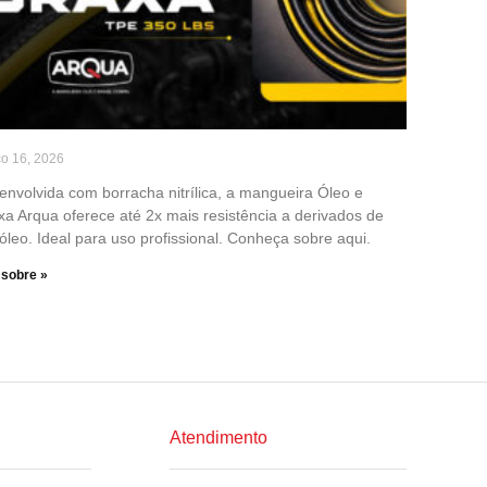
o 16, 2026
envolvida com borracha nitrílica, a mangueira Óleo e
xa Arqua oferece até 2x mais resistência a derivados de
óleo. Ideal para uso profissional. Conheça sobre aqui.
 sobre »
Atendimento