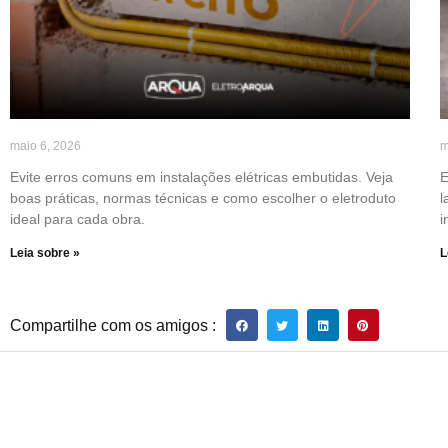
maio 6, 2026
m
Evite erros comuns em instalações elétricas embutidas. Veja
E
boas práticas, normas técnicas e como escolher o eletroduto
l
ideal para cada obra.
i
Leia sobre »
L
Compartilhe com os amigos :