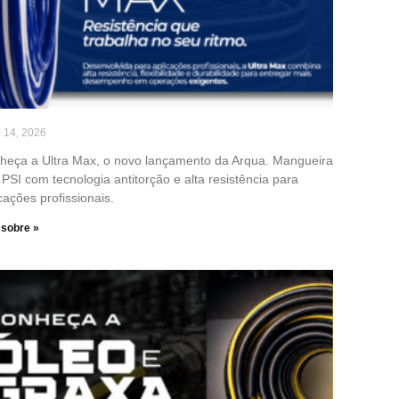
o 14, 2026
heça a Ultra Max, o novo lançamento da Arqua. Mangueira
PSI com tecnologia antitorção e alta resistência para
cações profissionais.
 sobre »