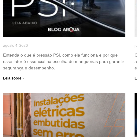
agosto 4, 2026
j
Entenda o que é pressão PSI, como ela funciona e por que
C
esse fator é essencial na escolha de mangueiras para garantir
a
segurança e desempenho.
e
Leia sobre »
L