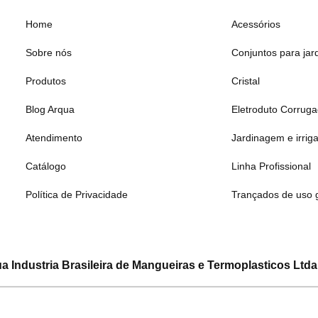
Home
Acessórios
Sobre nós
Conjuntos para jar
Produtos
Cristal
Blog Arqua
Eletroduto Corrug
Atendimento
Jardinagem e irrig
Catálogo
Linha Profissional
Política de Privacidade
Trançados de uso 
a Industria Brasileira de Mangueiras e Termoplasticos Ltda
CNPJ: 08.133.315/0001-19