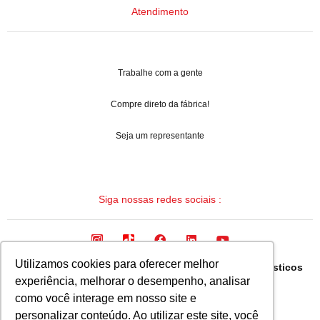
Atendimento
Trabalhe com a gente
Compre direto da fábrica!
Seja um representante
Siga nossas redes sociais :
Utilizamos cookies para oferecer melhor
Arqua Industria Brasileira de Mangueiras e Termoplasticos
experiência, melhorar o desempenho, analisar
Ltda.
como você interage em nosso site e
CNPJ: 08.133.315/0001-19
personalizar conteúdo. Ao utilizar este site, você