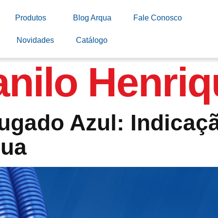
Produtos
Blog Arqua
Fale Conosco
Novidades
Catálogo
nilo Henriq
ugado Azul: Indicaç
qua