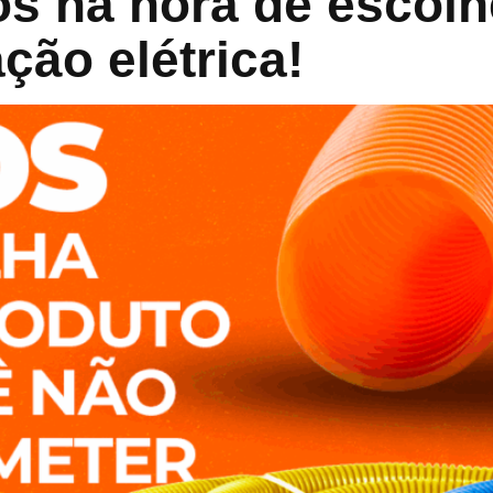
os na hora de escolh
ção elétrica!