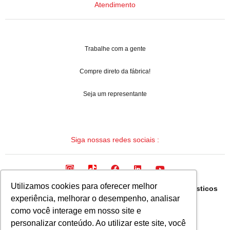
Atendimento
Trabalhe com a gente
Compre direto da fábrica!
Seja um representante
Siga nossas redes sociais :
Utilizamos cookies para oferecer melhor
Arqua Industria Brasileira de Mangueiras e Termoplasticos
experiência, melhorar o desempenho, analisar
Ltda.
como você interage em nosso site e
CNPJ: 08.133.315/0001-19
personalizar conteúdo. Ao utilizar este site, você